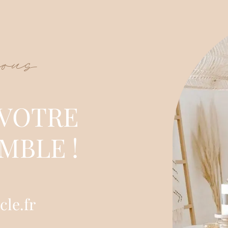
nous
 VOTRE
MBLE !
cle.fr